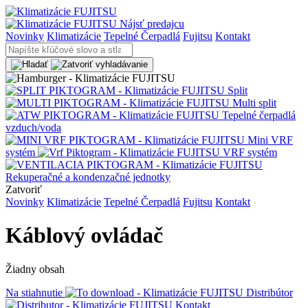
Nájsť predajcu
Novinky
Klimatizácie
Tepelné Čerpadlá
Fujitsu
Kontakt
Split
Multi split
Tepelné čerpadlá
vzduch/voda
Mini VRF
systém
VRF systém
Rekuperačné a kondenzačné jednotky
Zatvoriť
Novinky
Klimatizácie
Tepelné Čerpadlá
Fujitsu
Kontakt
Káblový ovládač
Žiadny obsah
Na stiahnutie
Distribútor
Kontakt