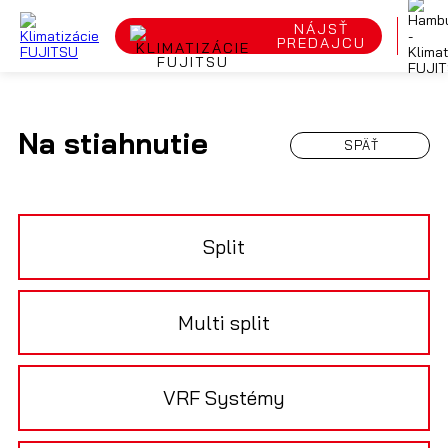
NÁJSŤ
PREDAJCU
Na stiahnutie
SPÄŤ
Split
Multi split
VRF Systémy