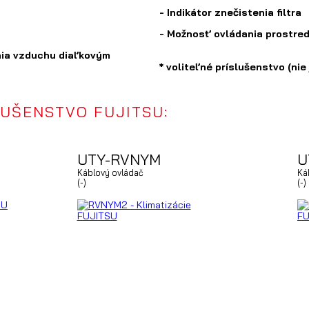
- Indikátor znečistenia filtra
- Možnosť ovládania prostred
nia vzduchu diaľkovým
* voliteľné príslušenstvo (ni
LUŠENSTVO FUJITSU:
UTY-RVNYM
U
Káblový ovládač
Ká
(-)
(-)