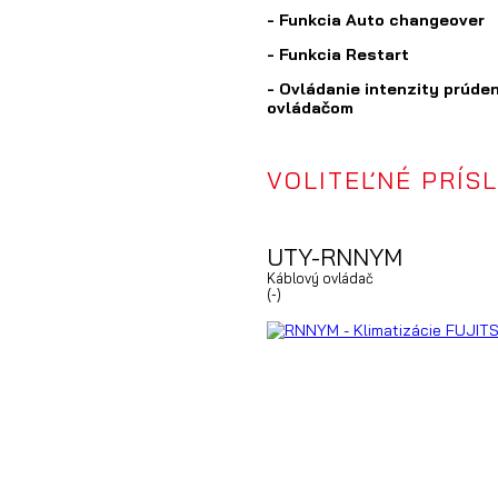
- Funkcia Auto changeover
- Funkcia Restart
- Ovládanie intenzity prúde
ovládačom
VOLITEĽNÉ PRÍS
UTY-RNNYM
Káblový ovládač
(-)