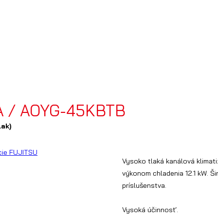
 / AOYG-45KBTB
lak)
Vysoko tlaká kanálová klimat
výkonom chladenia 12.1 kW. Ši
príslušenstva.
Vysoká účinnosť.