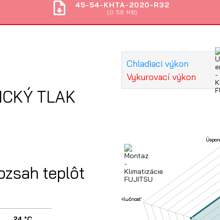
45-54-KHTA-2020-R32
(0.59 MB)
Chladiaci výkon
Vykurovací výkon
ICKÝ TLAK
ozsah teplôt
24 °C