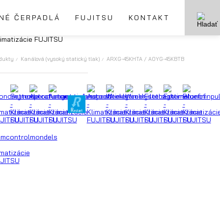
NÉ ČERPADLÁ
FUJITSU
KONTAKT
dukty
Kanálová (vysoký statický tlak)
ARXG-45KHTA / AOYG-45KBTB