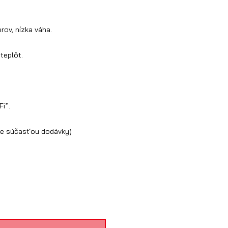
ov, nízka váha.
teplôt.
i*.
e je súčasťou dodávky)