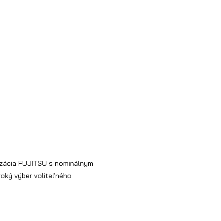
izácia FUJITSU s nominálnym
roký výber voliteľného