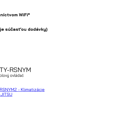
níctvom WiFi*
e je súčasťou dodávky)
TY-RSNYM
blový ovládač