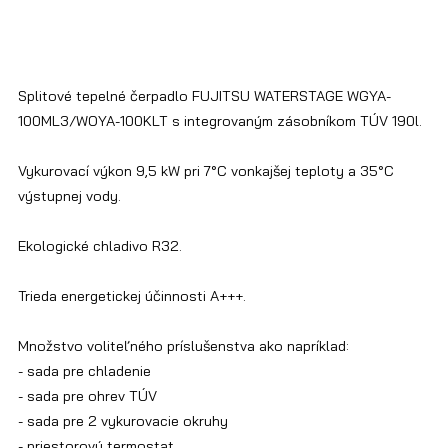
Splitové tepelné čerpadlo FUJITSU WATERSTAGE WGYA-
100ML3/WOYA-100KLT s integrovaným zásobníkom TÚV 190l.
Vykurovací výkon 9,5 kW pri 7°C vonkajšej teploty a 35°C
výstupnej vody.
Ekologické chladivo R32.
Trieda energetickej účinnosti A+++.
Množstvo voliteľného príslušenstva ako napríklad:
- sada pre chladenie
- sada pre ohrev TÚV
- sada pre 2 vykurovacie okruhy
- priestorový termostat