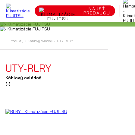
UTY-RLRY
NÁJSŤ
PREDAJCU
Produkty
Káblový ovládač
UTY-RLRY
UTY-RLRY
Káblový ovládač
(-)