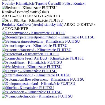
Novinky
Klimatizácie
Tepelné Čerpadlá
Fujitsu
Kontakt
Kanálová (stredný statický tlak)
ARXG–24KHTAP / AOYG-24KBTB
Produkty
Kanálová (stredný statický tlak)
ARXG–24KHTAP /
AOYG-24KBTB