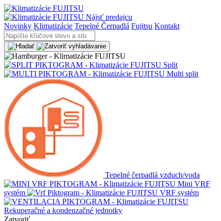
Nájsť predajcu
Novinky
Klimatizácie
Tepelné Čerpadlá
Fujitsu
Kontakt
Split
Multi split
Tepelné čerpadlá vzduch/voda
Mini VRF
systém
VRF systém
Rekuperačné a kondenzačné jednotky
Zatvoriť