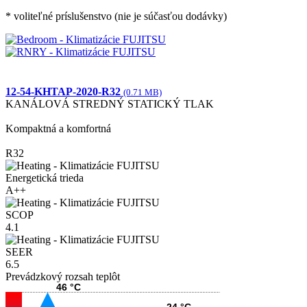
* voliteľné príslušenstvo (nie je súčasťou dodávky)
12-54-KHTAP-2020-R32
(0.71 MB)
KANÁLOVÁ STREDNÝ STATICKÝ TLAK
Kompaktná a komfortná
R32
Energetická trieda
A++
SCOP
4.1
SEER
6.5
Prevádzkový rozsah teplôt
46 °C
24 °C